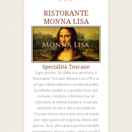
RISTORANTE
MONNA LISA
Specialità Toscane
Ogni giorno, fin dalla sua apertura, il
Ristorante Toscano Monna Lisa offre ai
propri clienti deliziosi e prelibati piatti!
Eccellente qualità e ospitalità fuori dal
comune, rendono il Monna Lisa un
ristorante di ottima levatura. Accurate
selezioni di cibi e vini in prevalenza
Toscani danno vita a una serie di menù
per ogni gusto ed esigenza. Menù del
giorno. fissi, alla carta e professionalità
permettono ampia scelta, ottima qualità