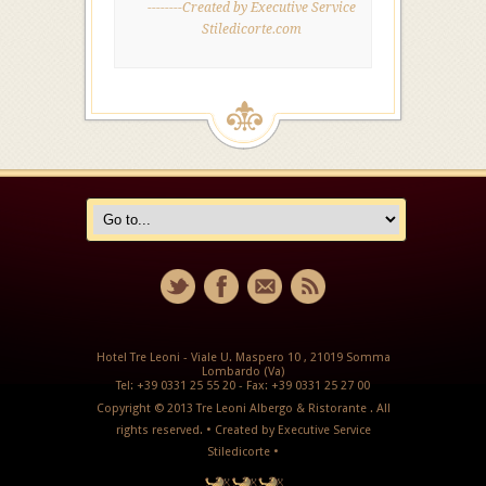
--------Created by Executive Service
Stiledicorte.com
Hotel Tre Leoni - Viale U. Maspero 10 , 21019 Somma
Lombardo (Va)
Tel: +39 0331 25 55 20 - Fax: +39 0331 25 27 00
Copyright © 2013 Tre Leoni Albergo & Ristorante . All
rights reserved.
• Created by
Executive Service
Stiledicorte •