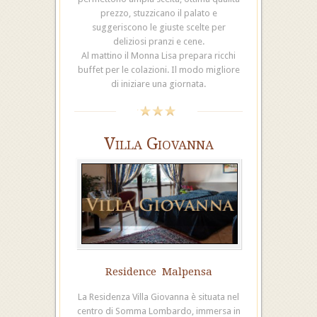
prezzo, stuzzicano il palato e
suggeriscono le giuste scelte per
deliziosi pranzi e cene.
Al mattino il Monna Lisa prepara ricchi
buffet per le colazioni. Il modo migliore
di iniziare una giornata.
Villa Giovanna
Residence Malpensa
La Residenza Villa Giovanna è situata nel
centro di Somma Lombardo, immersa in